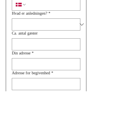
Hvad er anledningen?
*
Ca. antal gæster
Din adresse
*
Adresse for begivenhed
*
Dato for begivenhed
*
Tidspunkt for optræden
*